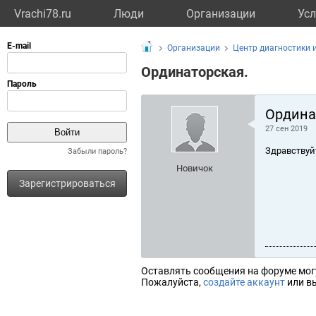
Vrachi78.ru
Люди
Организации
Усл
Организации
Центр диагностики 
Ординаторская.
Ордина
27 сен 2019
Здравствуй
Забыли пароль?
Новичок
Зарегистрироваться
Оставлять сообщения на форуме мог
Пожалуйста,
создайте аккаунт
или вы