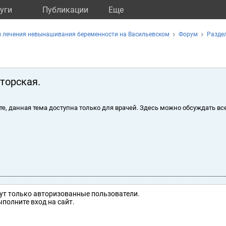
уги
Публикации
Eще
и лечения невынашивания беременности на Васильевском
Форум
Раздел
торская.
те, данная тема доступна только для врачей. Здесь можно обсуждать вс
ут только авторизованные пользователи.
полните вход на сайт.