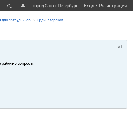
🔔
Вход
/
Регистрация
город Санкт-Петербург
🔍
 для сотрудников.
Ординаторская.
#1
е рабочие вопросы.