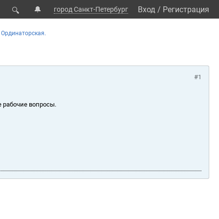
🔔
Вход
/
Регистрация
город Санкт-Петербург
🔍
Ординаторская.
#1
е рабочие вопросы.