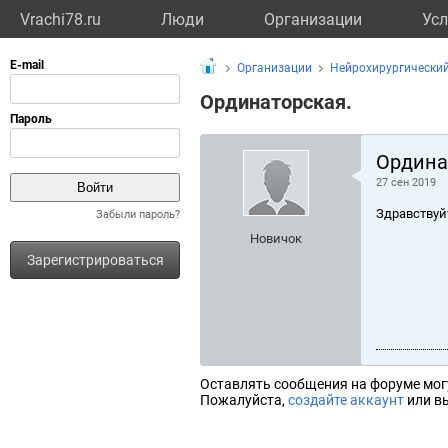
Vrachi78.ru
Люди
Организации
Усл
Организации
Нейрохирургический
Ординаторская.
Ордина
27 сен 2019
Здравствуй
Забыли пароль?
Новичок
Зарегистрироваться
Оставлять сообщения на форуме мог
Пожалуйста,
создайте аккаунт
или вы