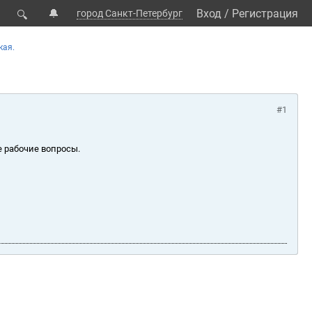
🔔
Вход
/
Регистрация
город Санкт-Петербург
🔍
кая.
#1
е рабочие вопросы.