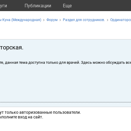
уги
Публикации
Eще
ы Куна (Международная)
Форум
Раздел для сотрудников.
Ординаторс
торская.
те, данная тема доступна только для врачей. Здесь можно обсуждать вс
ут только авторизованные пользователи.
полните вход на сайт.