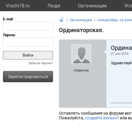
Vrachi78.ru
Люди
Организации
Усл
Организации
«АльфаМед» на Бел
Ординаторская.
Ордина
27 сен 2019
Здравствуй
Забыли пароль?
Новичок
Зарегистрироваться
Оставлять сообщения на форуме мог
Пожалуйста,
создайте аккаунт
или вы