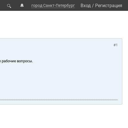
🔔
Вход
/
Регистрация
город Санкт-Петербург
🔍
#1
е рабочие вопросы.