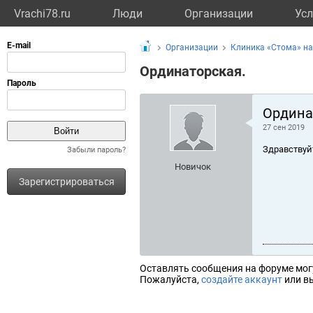
Vrachi78.ru
Люди
Организации
Усл
Организации
Клиника «Стома» н
Ординаторская.
Ордина
27 сен 2019
Здравствуй
Забыли пароль?
Новичок
Зарегистрироваться
Оставлять сообщения на форуме мог
Пожалуйста,
создайте аккаунт
или вы