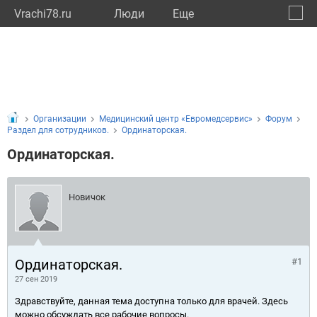
Vrachi78.ru
Люди
Eще
🔔
город
🔍
Организации
Медицинский центр «Евромедсервис»
Форум
Раздел для сотрудников.
Ординаторская.
Ординаторская.
Новичок
Ординаторская.
#1
27 сен 2019
Здравствуйте, данная тема доступна только для врачей. Здесь
можно обсуждать все рабочие вопросы.