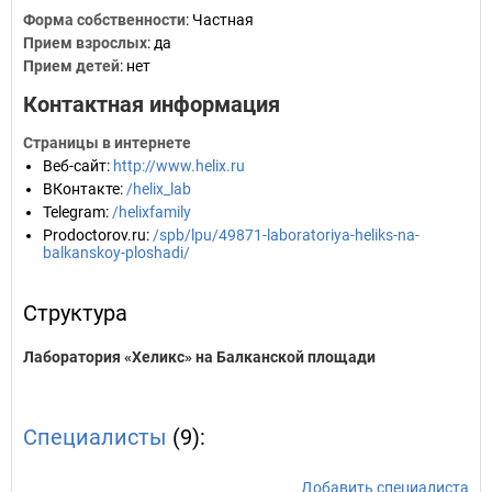
Форма собственности
: Частная
Прием взрослых
: да
Прием детей
: нет
Контактная информация
Страницы в интернете
Веб-сайт
:
http://www.helix.ru
ВКонтакте
:
/helix_lab
Telegram
:
/helixfamily
Prodoctorov.ru
:
/spb/lpu/49871-laboratoriya-heliks-na-
balkanskoy-ploshadi/
Структура
Лаборатория «Хеликс» на Балканской площади
Специалисты
(9):
Добавить специалиста