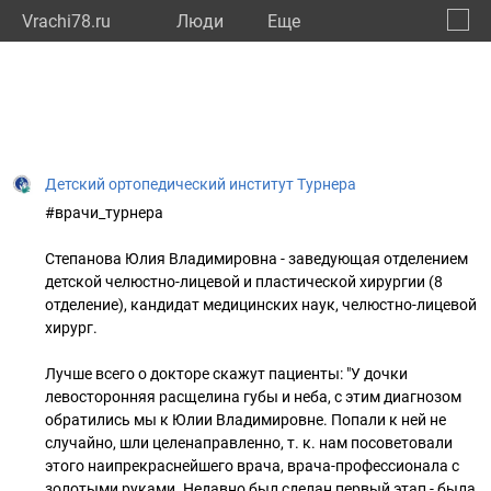
Vrachi78.ru
Люди
Eще
🔔
город
🔍
Детский ортопедический институт Турнера
#врачи_турнера
Степанова Юлия Владимировна - заведующая отделением
детской челюстно-лицевой и пластической хирургии (8
отделение), кандидат медицинских наук, челюстно-лицевой
хирург.
Лучше всего о докторе скажут пациенты: "У дочки
левосторонняя расщелина губы и неба, с этим диагнозом
обратились мы к Юлии Владимировне. Попали к ней не
случайно, шли целенаправленно, т. к. нам посоветовали
этого наипрекраснейшего врача, врача-профессионала с
золотыми руками. Недавно был сделан первый этап - была