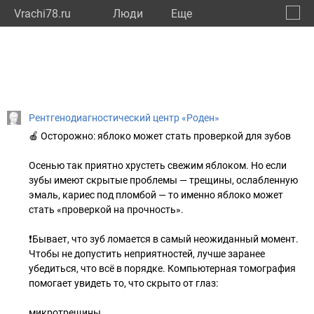
Vrachi78.ru
Люди
Eще
🔔
город
🔍
Рентгенодиагностический центр «Роден»
🍎 Осторожно: яблоко может стать проверкой для зубов
Осенью так приятно хрустеть свежим яблоком. Но если
зубы имеют скрытые проблемы — трещины, ослабленную
эмаль, кариес под пломбой — то именно яблоко может
стать «проверкой на прочность».
❗️Бывает, что зуб ломается в самый неожиданный момент.
Чтобы не допустить неприятностей, лучше заранее
убедиться, что всё в порядке. Компьютерная томография
помогает увидеть то, что скрыто от глаз:
микротрещины,