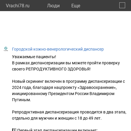
Vrachi78.ru
Люди
Eще
🔔
город
🔍
Городской кожно-венерологический диспансер
Уважаемые пациенты!
В рамках диспансеризации вы можете пройти проверку
своего РЕПРОДУКТИВНОГО ЗДОРОВЬЯ!
Новый скрининг включен в программу диспансеризации с
2024 года, благодаря нацпроекту «Здравоохранение»,
инициированному Президентом России Владимиром
Путиным.
Репродуктивная диспансеризация проводится в два этапа,
отдельно для мужчин и женщин с 18 до 49 лет.
1️⃣ Первый этап диспансеризации включает: